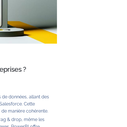
eprises ?
s de données, allant des
Salesforce. Cette
er de manière cohérente.
s drag & drop, même les
exes. PowerBI offre