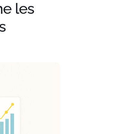
me les
s