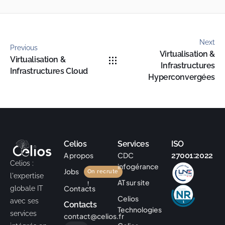
Next
Previous
Virtualisation &
Virtualisation &
Infrastructures
Infrastructures Cloud
Hyperconvergées
Celios
Services
ISO
A propos
CDC
27001:2022
Celios :
infogérance
Jobs
On recrute
l'expertise
AT sur site
!
Contacts
globale IT
Celios
avec ses
Contacts
Technologies
services
contact@celios.fr