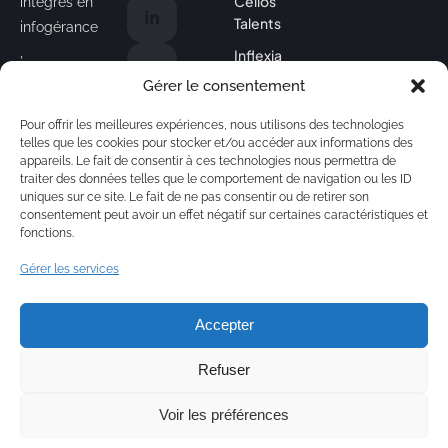
Celios
intégrés en
Talents
infogérance
,
Inflexia
cybersécuri
Gérer le consentement
nouvelles
té,
Formations
formations
Pour offrir les meilleures expériences, nous utilisons des technologies
innovation
!
telles que les cookies pour stocker et/ou accéder aux informations des
technologiq
appareils. Le fait de consentir à ces technologies nous permettra de
ue et
traiter des données telles que le comportement de navigation ou les ID
uniques sur ce site. Le fait de ne pas consentir ou de retirer son
gestion de
consentement peut avoir un effet négatif sur certaines caractéristiques et
talents
fonctions.
spécialisés.
Gérer les services
Accepter
Refuser
© Celios 2026 – Tous droits réservés
Voir les préférences
Mentions légales