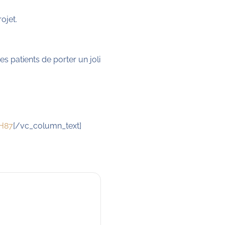
ojet.
s patients de porter un joli
LH87
[/vc_column_text]