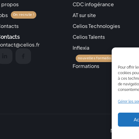
 propos
CDC infogérance
obs
AT sur site
On recrute !
ontacts
Celios Technologies
ontacts
Celios Talents
ontact@celios.fr
Inflexia
nouvelles formations !
Formations
Pour offrir 
cookies pour
à ces techn
de navigatio
consentement
Gérer les se
Ac
Mentions lé