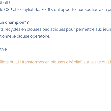
ball !
le CSP et le Feytiat Basket 87, ont apporté leur soutien à ce pr
 un champion” ?
ts recyclés en blouses pédiatriques pour permettre aux jeune
ditionnelle blouse opératoire.
tive.
aillots du LH transformés en blouses d’hôpital” sur le site du 