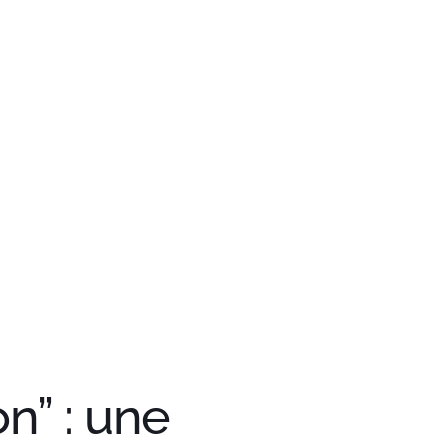
ices
Opportunités
Actus
Vous êtes ?
Contacts
n” : une