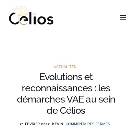
contenu
principal
Accueil
Nous
Services
Opportunités
ACTUALITÉS
Evolutions et
Actus
reconnaissances : les
Vous êtes ?
démarches VAE au sein
Contacts
de Célios
21 FÉVRIER 2022
KEVIN
COMMENTAIRES FERMÉS