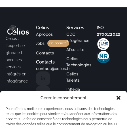
Celios
Services
ISO
A propos
CDC
27001:2022
Celios :
infogérance
Jobs
On recrute
l'expertise
AT sur site
!
Contacts
globale IT
Celios
avec ses
Contacts
Technologies
services
contact@celios.fr
Celios
intégrés en
Talents
infogérance
,
Inflexia
cybersécuri
Gérer le consentement
nouvelles
té,
Formations
formations
Pour offrir les meilleures expériences, nous utilisons des technologies
innovation
!
telles que les cookies pour stocker et/ou accéder aux informations des
technologiq
appareils. Le fait de consentir à ces technologies nous permettra de
ue et
traiter des données telles que le comportement de navigation ou les ID