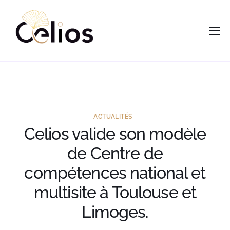
contenu
principal
Accueil
Nous
Services
Opportunités
ACTUALITÉS
Celios valide son modèle
Actus
de Centre de
Vous êtes ?
compétences national et
Contacts
multisite à Toulouse et
Limoges.