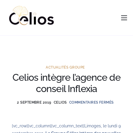
contenu
principal
Accueil
Nous
Services
Opportunités
ACTUALITÉS GROUPE
Celios intègre l’agence de
Actus
conseil Inflexia
Vous êtes ?
Contacts
2 SEPTEMBRE 2019
CELIOS
COMMENTAIRES FERMÉS
[vc_row][vc_column][vc_column_text]Limoges, le lundi 9