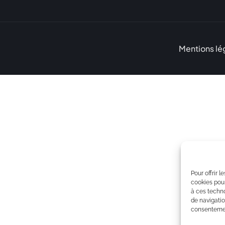
Mentions lé
Pour offrir 
cookies pour
à ces techn
de navigatio
consentement