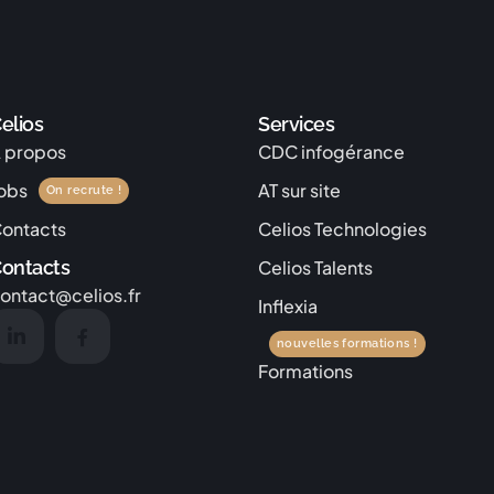
elios
Services
 propos
CDC infogérance
obs
AT sur site
On recrute !
ontacts
Celios Technologies
ontacts
Celios Talents
ontact@celios.fr
Inflexia
nouvelles formations !
Formations