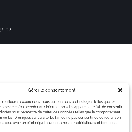
gales
Gérer le consentement
les meilleures expériences, nous utilisons des technologies telles que les
 stocker et/ou accéder aux informations des appareils. Le fait de consentir
ologies nous permettra de traiter des données telles que le comportement
n ou les ID uniques sur ce site. Le fait de ne pas consentir ou de retirer son
 peut avoir un effet négatif sur certaines caractéristiques et fonctions.